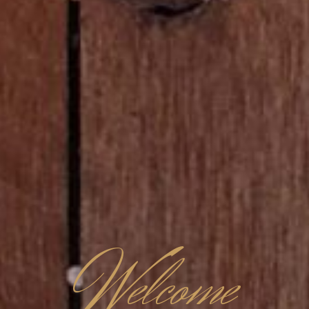
W
elcome